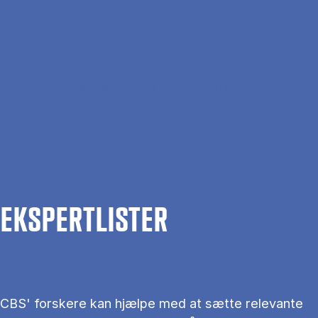
Gå til hovedindhold
Søg
Men
En
Hjem
Om CBS
Kontakt CBS
Presse
Ekspertlister
EKS­PERT­LIS­TER
CBS' forskere kan hjælpe med at sætte relevante