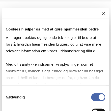
Geopolitik og international sikkerhed
Cookies hjælper os med at gøre hjemmesiden bedre
Geopolitik og businesssikkerhed
Vi bruger cookies og lignende teknologier til bedre at
forstå hvordan hjemmesiden bruges, og til at vise mere
relevant information om vores uddannelser og tilbud.
Stigende risiko for konflikt i Europa - hvordan
Med dit samtykke indsamler vi oplysninger som et
navigerer man som virksomhed?
anonymt ID, hvilken slags enhed og browser du besøger
os med, hvilket land du besøger os fra, og hvordan du
bruger hjemmesiden. Nogle data deles med
Konflikten i Mellemøsten
tredjepartsværktøjer, som vi bruger til statistik og
Samtykkevalg
Nødvendig
markedsføring. Du bestemmer selv - og kan altid trække
dit samtykke tilbage via knappen nederst til højre.
Geopolitiske udfordringer