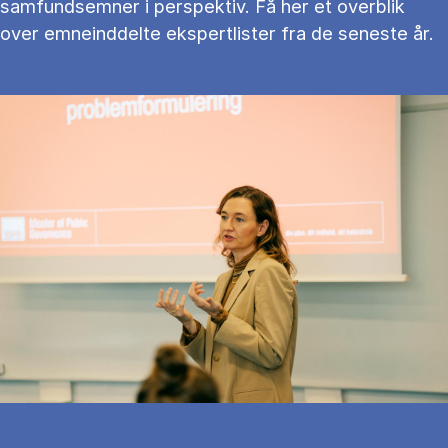
samfundsemner i perspektiv. Få her et overblik
over emneinddelte ekspertlister fra de seneste år.