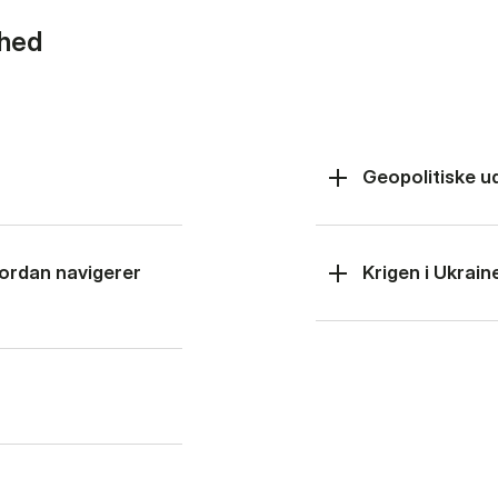
rhed
Geopolitiske u
hvordan navigerer
Krigen i Ukrain