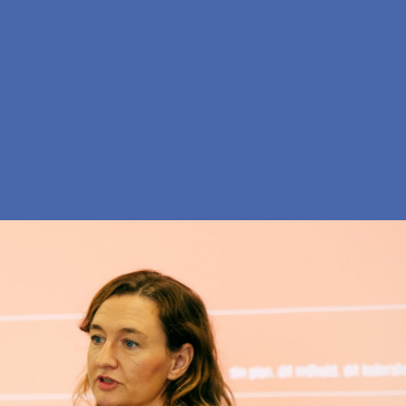
En
Søg
Menu