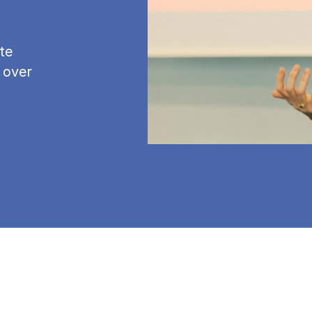
te
 over