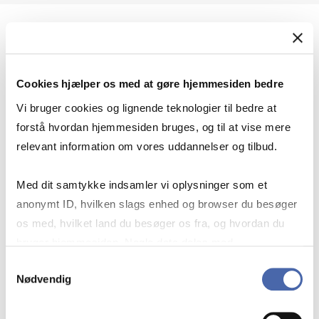
Geopolitik og international sikkerhed
Cookies hjælper os med at gøre hjemmesiden bedre
Geopolitik og businesssikkerhed
Vi bruger cookies og lignende teknologier til bedre at
forstå hvordan hjemmesiden bruges, og til at vise mere
relevant information om vores uddannelser og tilbud.
Stigende risiko for konflikt i Europa - hvordan
Med dit samtykke indsamler vi oplysninger som et
navigerer man som virksomhed?
anonymt ID, hvilken slags enhed og browser du besøger
os med, hvilket land du besøger os fra, og hvordan du
bruger hjemmesiden. Nogle data deles med
Konflikten i Mellemøsten
tredjepartsværktøjer, som vi bruger til statistik og
Samtykkevalg
Nødvendig
markedsføring. Du bestemmer selv - og kan altid trække
dit samtykke tilbage via knappen nederst til højre.
Geopolitiske udfordringer