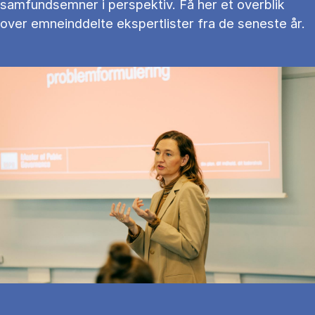
samfundsemner i perspektiv. Få her et overblik
over emneinddelte ekspertlister fra de seneste år.