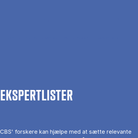
Gå til hovedindhold
Søg
Men
En
Hjem
Om CBS
Kontakt CBS
Presse
Ekspertlister
EKS­PERT­LIS­TER
CBS' forskere kan hjælpe med at sætte relevante