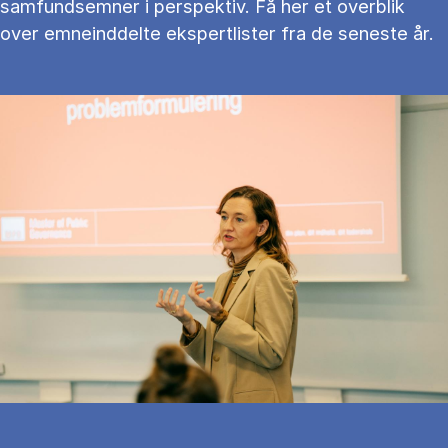
samfundsemner i perspektiv. Få her et overblik
over emneinddelte ekspertlister fra de seneste år.