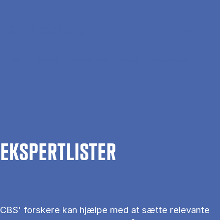
Gå til hovedindhold
Søg
Men
En
Hjem
Om CBS
Kontakt CBS
Presse
Ekspertlister
EKS­PERT­LIS­TER
CBS' forskere kan hjælpe med at sætte relevante