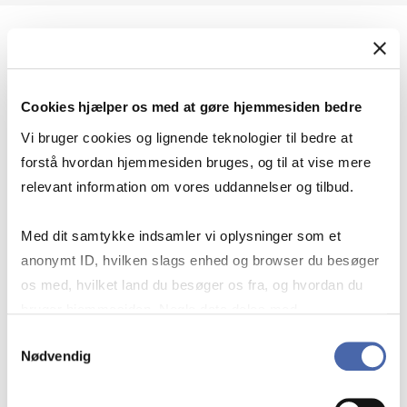
Geopolitik og international sikkerhed
Cookies hjælper os med at gøre hjemmesiden bedre
Geopolitik og businesssikkerhed
Vi bruger cookies og lignende teknologier til bedre at
forstå hvordan hjemmesiden bruges, og til at vise mere
relevant information om vores uddannelser og tilbud.
Stigende risiko for konflikt i Europa - hvordan
Med dit samtykke indsamler vi oplysninger som et
navigerer man som virksomhed?
anonymt ID, hvilken slags enhed og browser du besøger
os med, hvilket land du besøger os fra, og hvordan du
bruger hjemmesiden. Nogle data deles med
Konflikten i Mellemøsten
tredjepartsværktøjer, som vi bruger til statistik og
Samtykkevalg
Nødvendig
markedsføring. Du bestemmer selv - og kan altid trække
dit samtykke tilbage via knappen nederst til højre.
Geopolitiske udfordringer