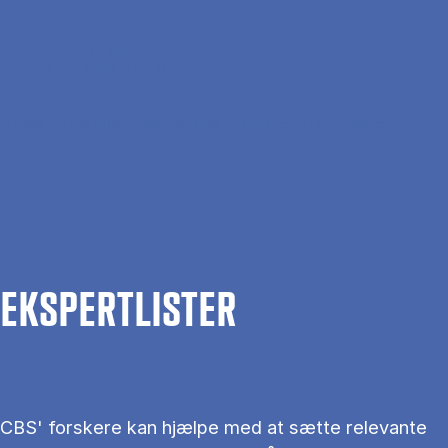
Gå til hovedindhold
Søg
Men
En
Hjem
Om CBS
Kontakt CBS
Presse
Ekspertlister
EKS­PERT­LIS­TER
CBS' forskere kan hjælpe med at sætte relevante