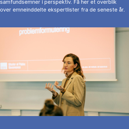
samfundsemner i perspektiv. Få her et overblik
over emneinddelte ekspertlister fra de seneste år.