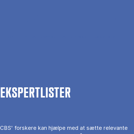
Gå til hovedindhold
Søg
Men
En
Hjem
Om CBS
Kontakt CBS
Presse
Ekspertlister
EKS­PERT­LIS­TER
CBS' forskere kan hjælpe med at sætte relevante