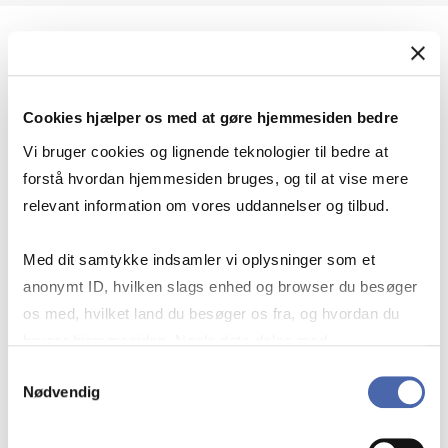
Geopolitik og international sikkerhed
Cookies hjælper os med at gøre hjemmesiden bedre
Geopolitik og businesssikkerhed
Vi bruger cookies og lignende teknologier til bedre at
forstå hvordan hjemmesiden bruges, og til at vise mere
relevant information om vores uddannelser og tilbud.
Stigende risiko for konflikt i Europa - hvordan
Med dit samtykke indsamler vi oplysninger som et
navigerer man som virksomhed?
anonymt ID, hvilken slags enhed og browser du besøger
os med, hvilket land du besøger os fra, og hvordan du
bruger hjemmesiden. Nogle data deles med
Konflikten i Mellemøsten
tredjepartsværktøjer, som vi bruger til statistik og
Samtykkevalg
Nødvendig
markedsføring. Du bestemmer selv - og kan altid trække
dit samtykke tilbage via knappen nederst til højre.
Geopolitiske udfordringer