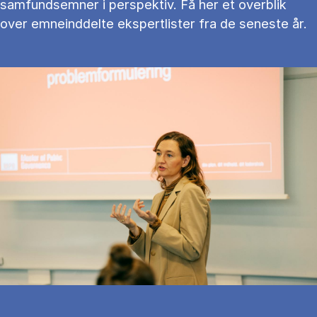
samfundsemner i perspektiv. Få her et overblik
over emneinddelte ekspertlister fra de seneste år.