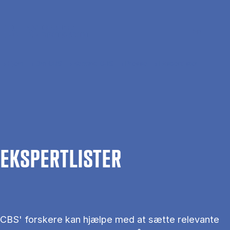
Gå til hovedindhold
Søg
Men
En
Hjem
Om CBS
Kontakt CBS
Presse
Ekspertlister
EKS­PERT­LIS­TER
CBS' forskere kan hjælpe med at sætte relevante