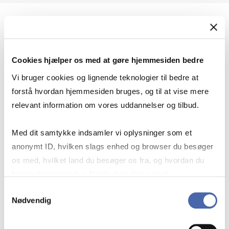
Geopolitik og international sikkerhed
Cookies hjælper os med at gøre hjemmesiden bedre
Geopolitik og businesssikkerhed
Vi bruger cookies og lignende teknologier til bedre at
forstå hvordan hjemmesiden bruges, og til at vise mere
relevant information om vores uddannelser og tilbud.
Stigende risiko for konflikt i Europa - hvordan
Med dit samtykke indsamler vi oplysninger som et
navigerer man som virksomhed?
anonymt ID, hvilken slags enhed og browser du besøger
os med, hvilket land du besøger os fra, og hvordan du
bruger hjemmesiden. Nogle data deles med
Konflikten i Mellemøsten
tredjepartsværktøjer, som vi bruger til statistik og
Samtykkevalg
Nødvendig
markedsføring. Du bestemmer selv - og kan altid trække
dit samtykke tilbage via knappen nederst til højre.
Geopolitiske udfordringer