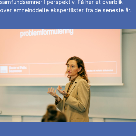
samfundsemner i perspektiv. Få her et overblik
over emneinddelte ekspertlister fra de seneste år.