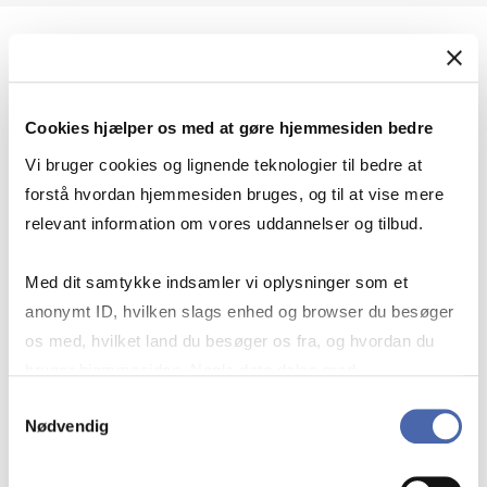
Geopolitik og international sikkerhed
Cookies hjælper os med at gøre hjemmesiden bedre
Geopolitik og businesssikkerhed
Vi bruger cookies og lignende teknologier til bedre at
forstå hvordan hjemmesiden bruges, og til at vise mere
relevant information om vores uddannelser og tilbud.
Stigende risiko for konflikt i Europa - hvordan
Med dit samtykke indsamler vi oplysninger som et
navigerer man som virksomhed?
anonymt ID, hvilken slags enhed og browser du besøger
os med, hvilket land du besøger os fra, og hvordan du
bruger hjemmesiden. Nogle data deles med
Konflikten i Mellemøsten
tredjepartsværktøjer, som vi bruger til statistik og
Samtykkevalg
Nødvendig
markedsføring. Du bestemmer selv - og kan altid trække
dit samtykke tilbage via knappen nederst til højre.
Geopolitiske udfordringer