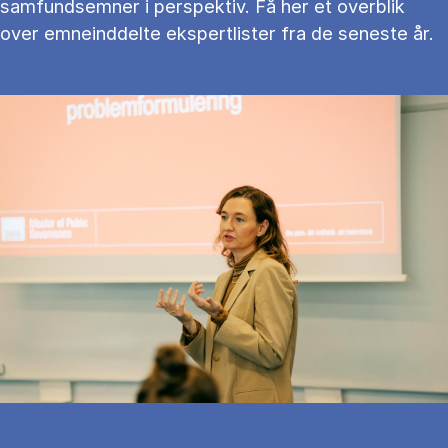
samfundsemner i perspektiv. Få her et overblik
over emneinddelte ekspertlister fra de seneste år.