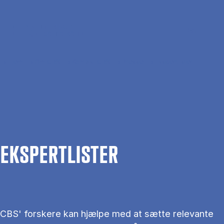
Gå til hovedindhold
Søg
Men
En
Hjem
Om CBS
Kontakt CBS
Presse
Ekspertlister
EKS­PERT­LIS­TER
CBS' forskere kan hjælpe med at sætte relevante