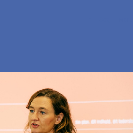
En
Søg
Menu