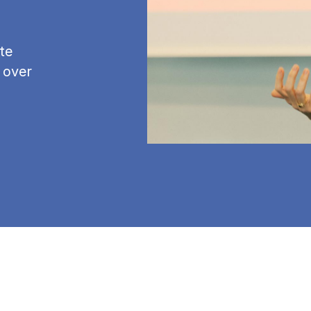
te
 over