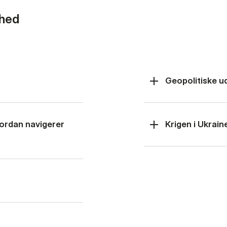
rhed
Geopolitiske u
hvordan navigerer
Krigen i Ukrain