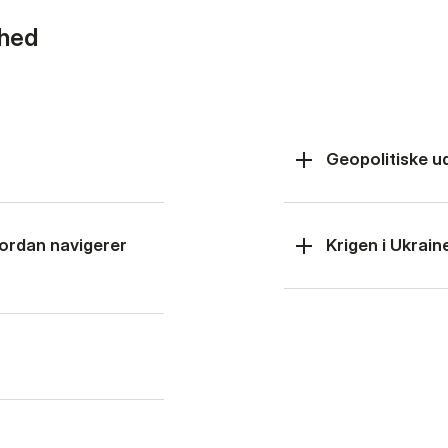
rhed
Geopolitiske u
hvordan navigerer
Krigen i Ukrain