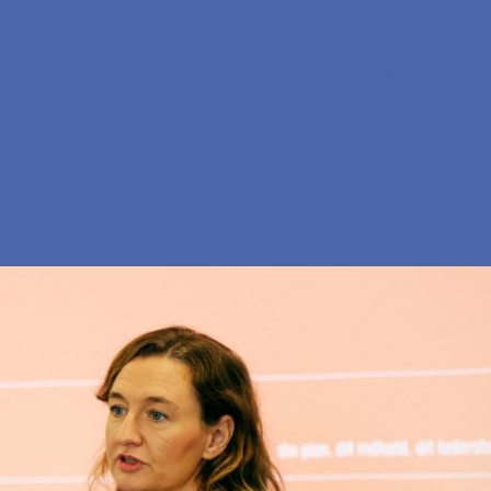
En
Søg
Menu