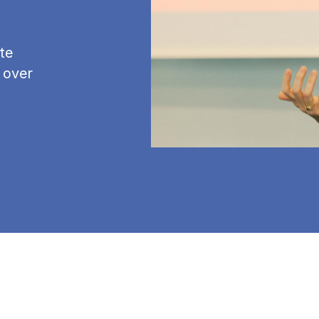
te
 over