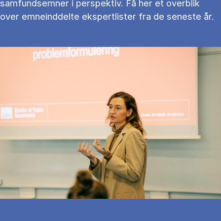
samfundsemner i perspektiv. Få her et overblik
over emneinddelte ekspertlister fra de seneste år.