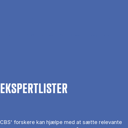
Gå til hovedindhold
Søg
Men
En
Hjem
Om CBS
Kontakt CBS
Presse
Ekspertlister
EKS­PERT­LIS­TER
CBS' forskere kan hjælpe med at sætte relevante