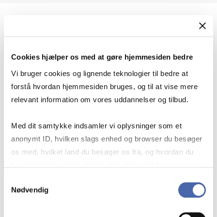
Geopolitik og international sikkerhed
Cookies hjælper os med at gøre hjemmesiden bedre
Geopolitik og businesssikkerhed
Vi bruger cookies og lignende teknologier til bedre at
forstå hvordan hjemmesiden bruges, og til at vise mere
relevant information om vores uddannelser og tilbud.
Stigende risiko for konflikt i Europa - hvordan
Med dit samtykke indsamler vi oplysninger som et
navigerer man som virksomhed?
anonymt ID, hvilken slags enhed og browser du besøger
os med, hvilket land du besøger os fra, og hvordan du
bruger hjemmesiden. Nogle data deles med
Konflikten i Mellemøsten
tredjepartsværktøjer, som vi bruger til statistik og
Samtykkevalg
Nødvendig
markedsføring. Du bestemmer selv - og kan altid trække
dit samtykke tilbage via knappen nederst til højre.
Geopolitiske udfordringer