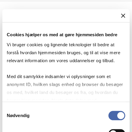
Geopolitik og international sikkerhed
Cookies hjælper os med at gøre hjemmesiden bedre
Geopolitik og businesssikkerhed
Vi bruger cookies og lignende teknologier til bedre at
forstå hvordan hjemmesiden bruges, og til at vise mere
relevant information om vores uddannelser og tilbud.
Stigende risiko for konflikt i Europa - hvordan
Med dit samtykke indsamler vi oplysninger som et
navigerer man som virksomhed?
anonymt ID, hvilken slags enhed og browser du besøger
os med, hvilket land du besøger os fra, og hvordan du
bruger hjemmesiden. Nogle data deles med
Konflikten i Mellemøsten
tredjepartsværktøjer, som vi bruger til statistik og
Samtykkevalg
Nødvendig
markedsføring. Du bestemmer selv - og kan altid trække
dit samtykke tilbage via knappen nederst til højre.
Geopolitiske udfordringer