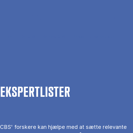
Gå til hovedindhold
Søg
Men
En
Hjem
Om CBS
Kontakt CBS
Presse
Ekspertlister
EKS­PERT­LIS­TER
CBS' forskere kan hjælpe med at sætte relevante