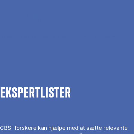
Gå til hovedindhold
Søg
Men
En
Hjem
Om CBS
Kontakt CBS
Presse
Ekspertlister
EKS­PERT­LIS­TER
CBS' forskere kan hjælpe med at sætte relevante