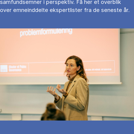
samfundsemner i perspektiv. Få her et overblik
over emneinddelte ekspertlister fra de seneste år.