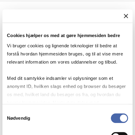
Geopolitik og international sikkerhed
Cookies hjælper os med at gøre hjemmesiden bedre
Geopolitik og businesssikkerhed
Vi bruger cookies og lignende teknologier til bedre at
forstå hvordan hjemmesiden bruges, og til at vise mere
relevant information om vores uddannelser og tilbud.
Stigende risiko for konflikt i Europa - hvordan
Med dit samtykke indsamler vi oplysninger som et
navigerer man som virksomhed?
anonymt ID, hvilken slags enhed og browser du besøger
os med, hvilket land du besøger os fra, og hvordan du
bruger hjemmesiden. Nogle data deles med
Konflikten i Mellemøsten
tredjepartsværktøjer, som vi bruger til statistik og
Samtykkevalg
Nødvendig
markedsføring. Du bestemmer selv - og kan altid trække
dit samtykke tilbage via knappen nederst til højre.
Geopolitiske udfordringer