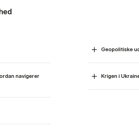
rhed
Geopolitiske u
hvordan navigerer
Krigen i Ukrain