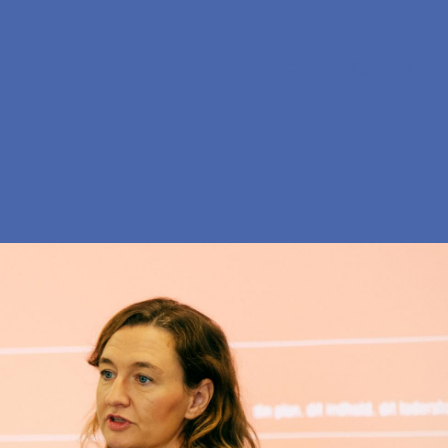
En
Søg
Menu