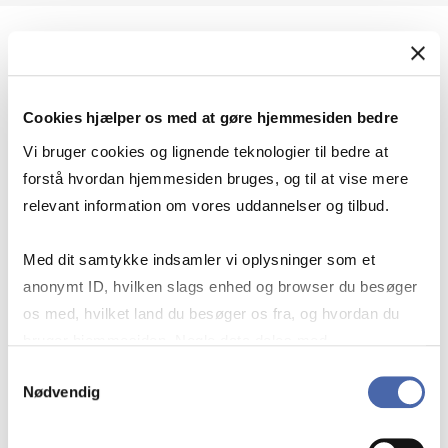
Geopolitik og international sikkerhed
Cookies hjælper os med at gøre hjemmesiden bedre
Geopolitik og businesssikkerhed
Vi bruger cookies og lignende teknologier til bedre at
forstå hvordan hjemmesiden bruges, og til at vise mere
relevant information om vores uddannelser og tilbud.
Stigende risiko for konflikt i Europa - hvordan
Med dit samtykke indsamler vi oplysninger som et
navigerer man som virksomhed?
anonymt ID, hvilken slags enhed og browser du besøger
os med, hvilket land du besøger os fra, og hvordan du
bruger hjemmesiden. Nogle data deles med
Konflikten i Mellemøsten
tredjepartsværktøjer, som vi bruger til statistik og
Samtykkevalg
Nødvendig
markedsføring. Du bestemmer selv - og kan altid trække
dit samtykke tilbage via knappen nederst til højre.
Geopolitiske udfordringer