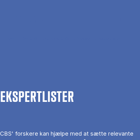
Gå til hovedindhold
Søg
Men
En
Hjem
Om CBS
Kontakt CBS
Presse
Ekspertlister
EKS­PERT­LIS­TER
CBS' forskere kan hjælpe med at sætte relevante