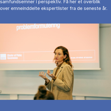
samfundsemner i perspektiv. Få her et overblik
over emneinddelte ekspertlister fra de seneste år.