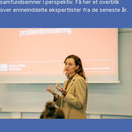
samfundsemner i perspektiv. Få her et overblik
over emneinddelte ekspertlister fra de seneste år.