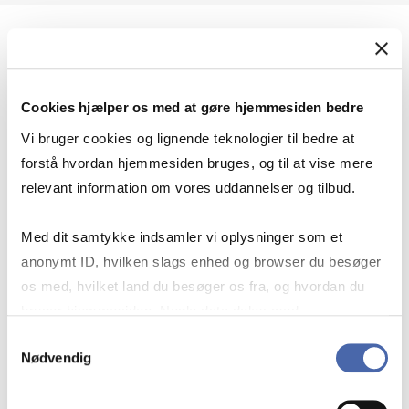
Geopolitik og international sikkerhed
Cookies hjælper os med at gøre hjemmesiden bedre
Geopolitik og businesssikkerhed
Vi bruger cookies og lignende teknologier til bedre at
forstå hvordan hjemmesiden bruges, og til at vise mere
relevant information om vores uddannelser og tilbud.
Stigende risiko for konflikt i Europa - hvordan
Med dit samtykke indsamler vi oplysninger som et
navigerer man som virksomhed?
anonymt ID, hvilken slags enhed og browser du besøger
os med, hvilket land du besøger os fra, og hvordan du
bruger hjemmesiden. Nogle data deles med
Konflikten i Mellemøsten
tredjepartsværktøjer, som vi bruger til statistik og
Samtykkevalg
Nødvendig
markedsføring. Du bestemmer selv - og kan altid trække
dit samtykke tilbage via knappen nederst til højre.
Geopolitiske udfordringer