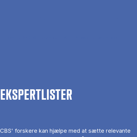
Gå til hovedindhold
Søg
Men
En
Hjem
Om CBS
Kontakt CBS
Presse
Ekspertlister
EKS­PERT­LIS­TER
CBS' forskere kan hjælpe med at sætte relevante