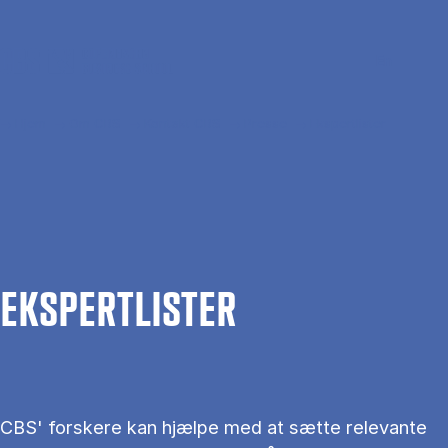
Gå til hovedindhold
Søg
Men
En
Hjem
Om CBS
Kontakt CBS
Presse
Ekspertlister
EKS­PERT­LIS­TER
CBS' forskere kan hjælpe med at sætte relevante