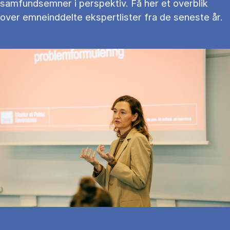
samfundsemner i perspektiv. Få her et overblik
over emneinddelte ekspertlister fra de seneste år.