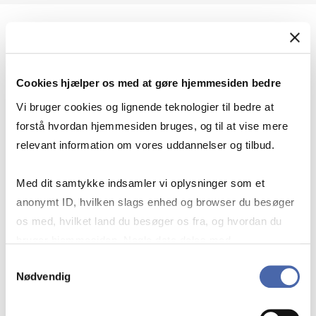
Geopolitik og international sikkerhed
Cookies hjælper os med at gøre hjemmesiden bedre
Geopolitik og businesssikkerhed
Vi bruger cookies og lignende teknologier til bedre at
forstå hvordan hjemmesiden bruges, og til at vise mere
relevant information om vores uddannelser og tilbud.
Stigende risiko for konflikt i Europa - hvordan
Med dit samtykke indsamler vi oplysninger som et
navigerer man som virksomhed?
anonymt ID, hvilken slags enhed og browser du besøger
os med, hvilket land du besøger os fra, og hvordan du
bruger hjemmesiden. Nogle data deles med
Konflikten i Mellemøsten
tredjepartsværktøjer, som vi bruger til statistik og
Samtykkevalg
Nødvendig
markedsføring. Du bestemmer selv - og kan altid trække
dit samtykke tilbage via knappen nederst til højre.
Geopolitiske udfordringer