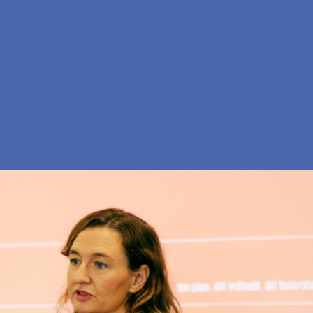
En
Søg
Menu