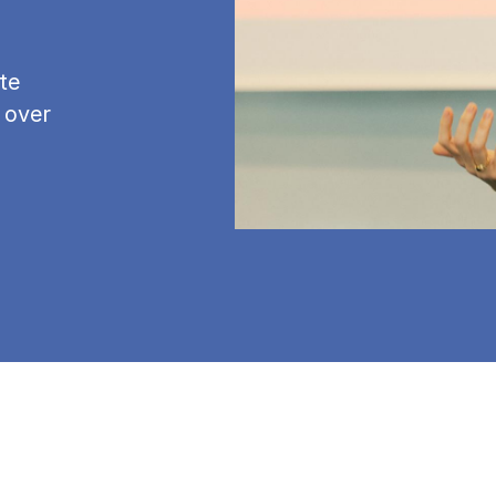
te
 over