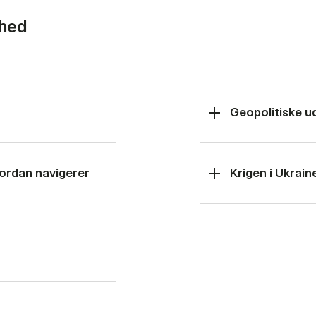
rhed
Geopolitiske u
hvordan navigerer
Krigen i Ukrain