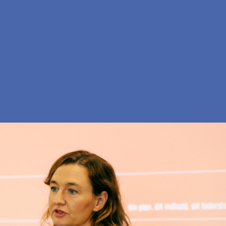
En
Søg
Menu