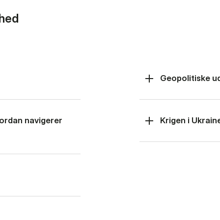
rhed
Geopolitiske u
hvordan navigerer
Krigen i Ukrain