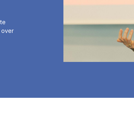
te
 over