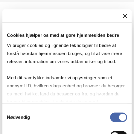
Geopolitik og international sikkerhed
Cookies hjælper os med at gøre hjemmesiden bedre
Geopolitik og businesssikkerhed
Vi bruger cookies og lignende teknologier til bedre at
forstå hvordan hjemmesiden bruges, og til at vise mere
relevant information om vores uddannelser og tilbud.
Stigende risiko for konflikt i Europa - hvordan
Med dit samtykke indsamler vi oplysninger som et
navigerer man som virksomhed?
anonymt ID, hvilken slags enhed og browser du besøger
os med, hvilket land du besøger os fra, og hvordan du
bruger hjemmesiden. Nogle data deles med
Konflikten i Mellemøsten
tredjepartsværktøjer, som vi bruger til statistik og
Samtykkevalg
Nødvendig
markedsføring. Du bestemmer selv - og kan altid trække
dit samtykke tilbage via knappen nederst til højre.
Geopolitiske udfordringer