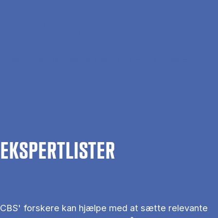
Gå til hovedindhold
Søg
Men
En
Hjem
Om CBS
Kontakt CBS
Presse
Ekspertlister
EKS­PERT­LIS­TER
CBS' forskere kan hjælpe med at sætte relevante