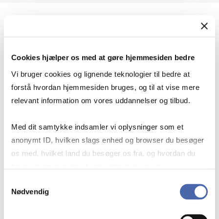
Geopolitik og international sikkerhed
Cookies hjælper os med at gøre hjemmesiden bedre
Geopolitik og businesssikkerhed
Vi bruger cookies og lignende teknologier til bedre at
forstå hvordan hjemmesiden bruges, og til at vise mere
relevant information om vores uddannelser og tilbud.
Stigende risiko for konflikt i Europa - hvordan
Med dit samtykke indsamler vi oplysninger som et
navigerer man som virksomhed?
anonymt ID, hvilken slags enhed og browser du besøger
os med, hvilket land du besøger os fra, og hvordan du
bruger hjemmesiden. Nogle data deles med
Konflikten i Mellemøsten
tredjepartsværktøjer, som vi bruger til statistik og
Samtykkevalg
Nødvendig
markedsføring. Du bestemmer selv - og kan altid trække
dit samtykke tilbage via knappen nederst til højre.
Geopolitiske udfordringer