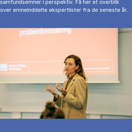
samfundsemner i perspektiv. Få her et overblik
over emneinddelte ekspertlister fra de seneste år.