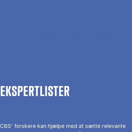
Gå til hovedindhold
Søg
Men
En
Hjem
Om CBS
Kontakt CBS
Presse
Ekspertlister
EKS­PERT­LIS­TER
CBS' forskere kan hjælpe med at sætte relevante