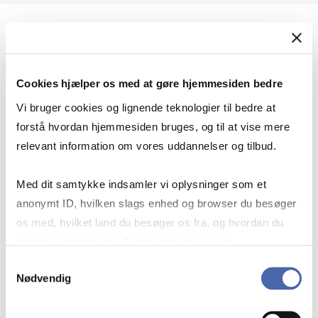
Geopolitik og international sikkerhed
Cookies hjælper os med at gøre hjemmesiden bedre
Geopolitik og businesssikkerhed
Vi bruger cookies og lignende teknologier til bedre at
forstå hvordan hjemmesiden bruges, og til at vise mere
relevant information om vores uddannelser og tilbud.
Stigende risiko for konflikt i Europa - hvordan
Med dit samtykke indsamler vi oplysninger som et
navigerer man som virksomhed?
anonymt ID, hvilken slags enhed og browser du besøger
os med, hvilket land du besøger os fra, og hvordan du
bruger hjemmesiden. Nogle data deles med
Konflikten i Mellemøsten
tredjepartsværktøjer, som vi bruger til statistik og
Samtykkevalg
Nødvendig
markedsføring. Du bestemmer selv - og kan altid trække
dit samtykke tilbage via knappen nederst til højre.
Geopolitiske udfordringer