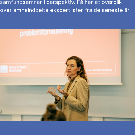
samfundsemner i perspektiv. Få her et overblik
over emneinddelte ekspertlister fra de seneste år.