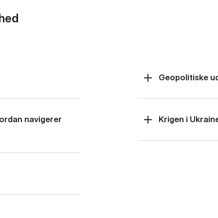
rhed
Geopolitiske u
hvordan navigerer
Krigen i Ukrain