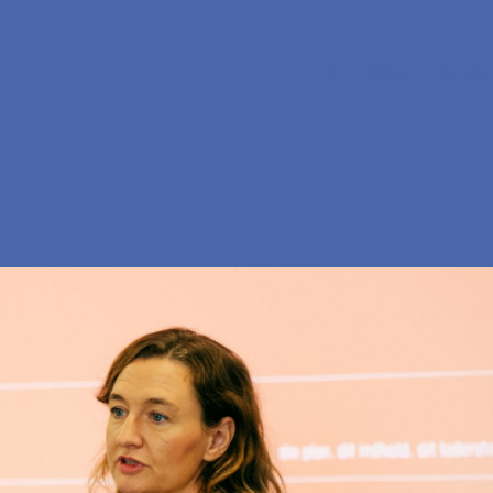
En
Søg
Menu