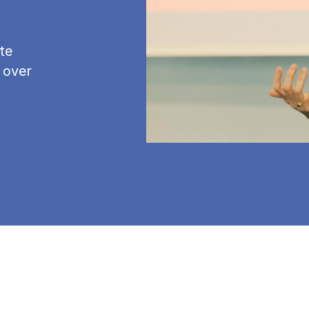
te
 over