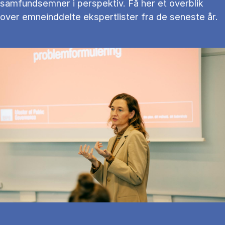
samfundsemner i perspektiv. Få her et overblik
over emneinddelte ekspertlister fra de seneste år.