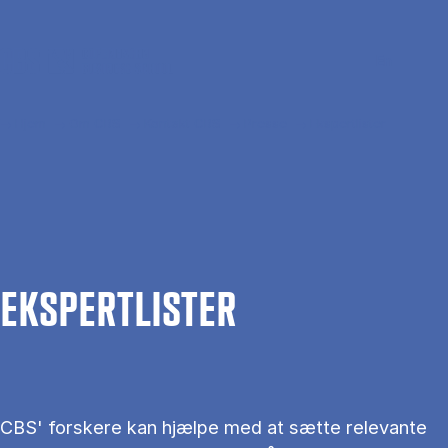
Gå til hovedindhold
Søg
Men
En
Hjem
Om CBS
Kontakt CBS
Presse
Ekspertlister
EKS­PERT­LIS­TER
CBS' forskere kan hjælpe med at sætte relevante