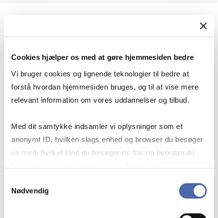
Geopolitik og international sikkerhed
Cookies hjælper os med at gøre hjemmesiden bedre
Geopolitik og businesssikkerhed
Vi bruger cookies og lignende teknologier til bedre at
forstå hvordan hjemmesiden bruges, og til at vise mere
relevant information om vores uddannelser og tilbud.
Stigende risiko for konflikt i Europa - hvordan
Med dit samtykke indsamler vi oplysninger som et
navigerer man som virksomhed?
anonymt ID, hvilken slags enhed og browser du besøger
os med, hvilket land du besøger os fra, og hvordan du
bruger hjemmesiden. Nogle data deles med
Konflikten i Mellemøsten
tredjepartsværktøjer, som vi bruger til statistik og
Samtykkevalg
Nødvendig
markedsføring. Du bestemmer selv - og kan altid trække
dit samtykke tilbage via knappen nederst til højre.
Geopolitiske udfordringer