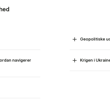
rhed
Geopolitiske u
hvordan navigerer
Krigen i Ukrain