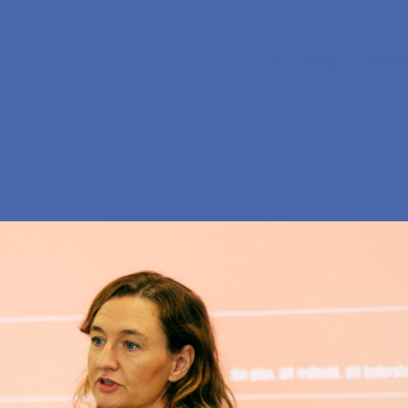
En
Søg
Menu