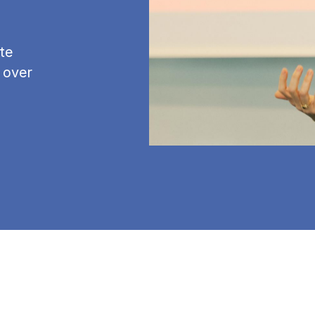
te
 over