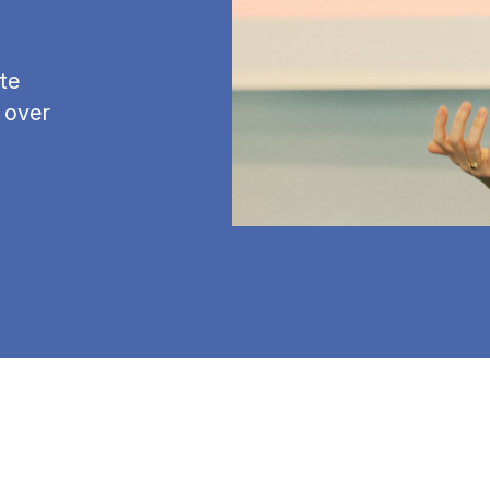
te
 over