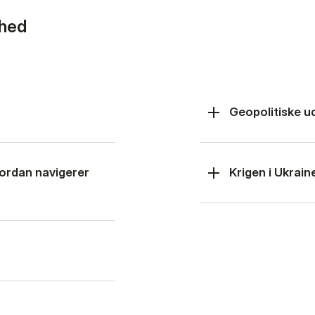
rhed
Geopolitiske u
hvordan navigerer
Krigen i Ukrain