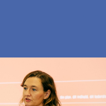
En
Søg
Menu