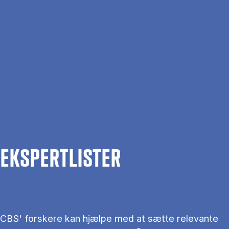
Gå til hovedindhold
Søg
Men
En
Hjem
Om CBS
Kontakt CBS
Presse
Ekspertlister
EKS­PERT­LIS­TER
CBS' forskere kan hjælpe med at sætte relevante