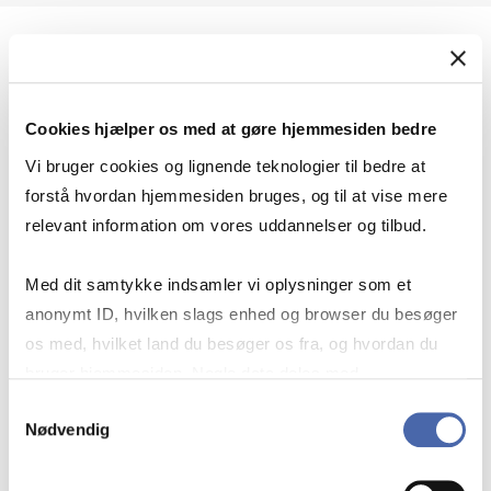
Geopolitik og international sikkerhed
Cookies hjælper os med at gøre hjemmesiden bedre
Geopolitik og businesssikkerhed
Vi bruger cookies og lignende teknologier til bedre at
forstå hvordan hjemmesiden bruges, og til at vise mere
relevant information om vores uddannelser og tilbud.
Stigende risiko for konflikt i Europa - hvordan
Med dit samtykke indsamler vi oplysninger som et
navigerer man som virksomhed?
anonymt ID, hvilken slags enhed og browser du besøger
os med, hvilket land du besøger os fra, og hvordan du
bruger hjemmesiden. Nogle data deles med
Konflikten i Mellemøsten
tredjepartsværktøjer, som vi bruger til statistik og
Samtykkevalg
Nødvendig
markedsføring. Du bestemmer selv - og kan altid trække
dit samtykke tilbage via knappen nederst til højre.
Geopolitiske udfordringer