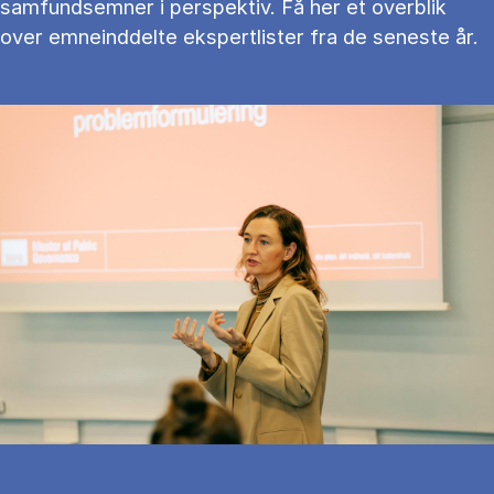
samfundsemner i perspektiv. Få her et overblik
over emneinddelte ekspertlister fra de seneste år.