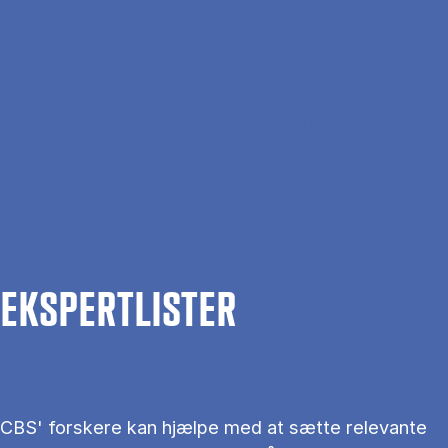
Gå til hovedindhold
Søg
Men
En
Hjem
Om CBS
Kontakt CBS
Presse
Ekspertlister
EKS­PERT­LIS­TER
CBS' forskere kan hjælpe med at sætte relevante