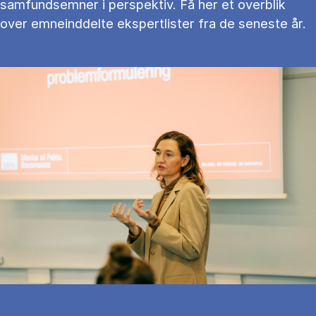
samfundsemner i perspektiv. Få her et overblik
over emneinddelte ekspertlister fra de seneste år.