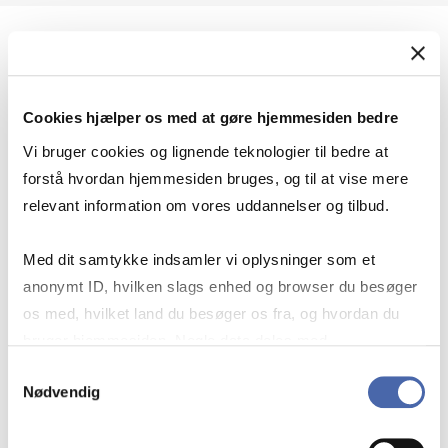
Geopolitik og international sikkerhed
Cookies hjælper os med at gøre hjemmesiden bedre
Geopolitik og businesssikkerhed
Vi bruger cookies og lignende teknologier til bedre at
forstå hvordan hjemmesiden bruges, og til at vise mere
relevant information om vores uddannelser og tilbud.
Stigende risiko for konflikt i Europa - hvordan
Med dit samtykke indsamler vi oplysninger som et
navigerer man som virksomhed?
anonymt ID, hvilken slags enhed og browser du besøger
os med, hvilket land du besøger os fra, og hvordan du
bruger hjemmesiden. Nogle data deles med
Konflikten i Mellemøsten
tredjepartsværktøjer, som vi bruger til statistik og
Samtykkevalg
Nødvendig
markedsføring. Du bestemmer selv - og kan altid trække
dit samtykke tilbage via knappen nederst til højre.
Geopolitiske udfordringer