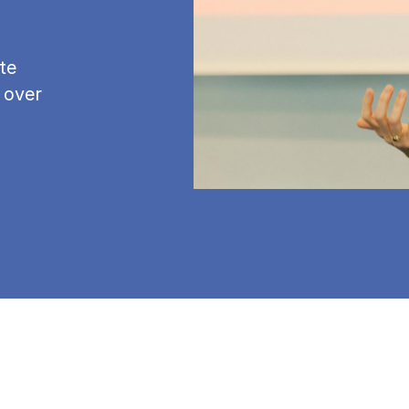
te
 over