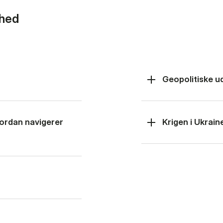
rhed
Geopolitiske u
hvordan navigerer
Krigen i Ukrain