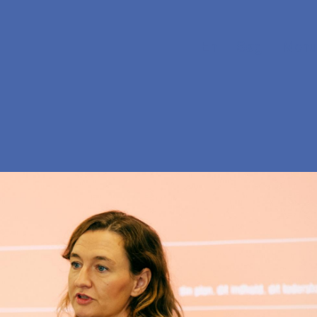
En
Søg
Menu