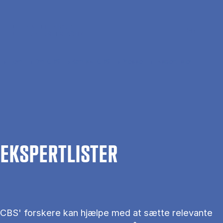
Gå til hovedindhold
Søg
Men
En
Hjem
Om CBS
Kontakt CBS
Presse
Ekspertlister
EKS­PERT­LIS­TER
CBS' forskere kan hjælpe med at sætte relevante