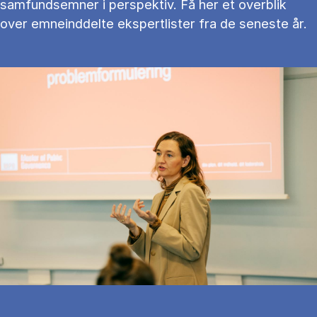
samfundsemner i perspektiv. Få her et overblik
over emneinddelte ekspertlister fra de seneste år.