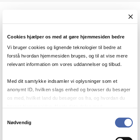
Geopolitik og international sikkerhed
Cookies hjælper os med at gøre hjemmesiden bedre
Geopolitik og businesssikkerhed
Vi bruger cookies og lignende teknologier til bedre at
forstå hvordan hjemmesiden bruges, og til at vise mere
relevant information om vores uddannelser og tilbud.
Stigende risiko for konflikt i Europa - hvordan
Med dit samtykke indsamler vi oplysninger som et
navigerer man som virksomhed?
anonymt ID, hvilken slags enhed og browser du besøger
os med, hvilket land du besøger os fra, og hvordan du
bruger hjemmesiden. Nogle data deles med
Konflikten i Mellemøsten
tredjepartsværktøjer, som vi bruger til statistik og
Samtykkevalg
Nødvendig
markedsføring. Du bestemmer selv - og kan altid trække
dit samtykke tilbage via knappen nederst til højre.
Geopolitiske udfordringer