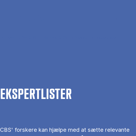
Gå til hovedindhold
Søg
Men
En
Hjem
Om CBS
Kontakt CBS
Presse
Ekspertlister
EKS­PERT­LIS­TER
CBS' forskere kan hjælpe med at sætte relevante