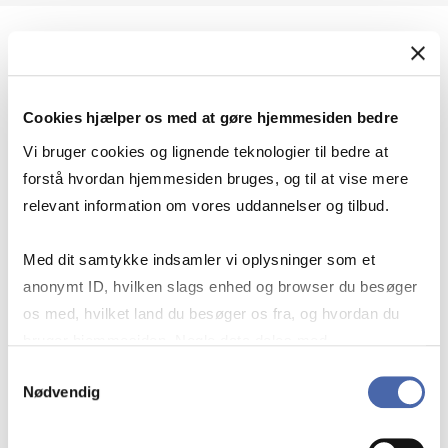
Geopolitik og international sikkerhed
Cookies hjælper os med at gøre hjemmesiden bedre
Geopolitik og businesssikkerhed
Vi bruger cookies og lignende teknologier til bedre at
forstå hvordan hjemmesiden bruges, og til at vise mere
relevant information om vores uddannelser og tilbud.
Stigende risiko for konflikt i Europa - hvordan
Med dit samtykke indsamler vi oplysninger som et
navigerer man som virksomhed?
anonymt ID, hvilken slags enhed og browser du besøger
os med, hvilket land du besøger os fra, og hvordan du
bruger hjemmesiden. Nogle data deles med
Konflikten i Mellemøsten
tredjepartsværktøjer, som vi bruger til statistik og
Samtykkevalg
Nødvendig
markedsføring. Du bestemmer selv - og kan altid trække
dit samtykke tilbage via knappen nederst til højre.
Geopolitiske udfordringer