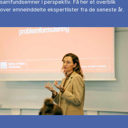
samfundsemner i perspektiv. Få her et overblik
over emneinddelte ekspertlister fra de seneste år.