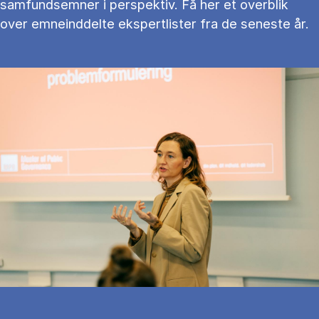
samfundsemner i perspektiv. Få her et overblik
over emneinddelte ekspertlister fra de seneste år.