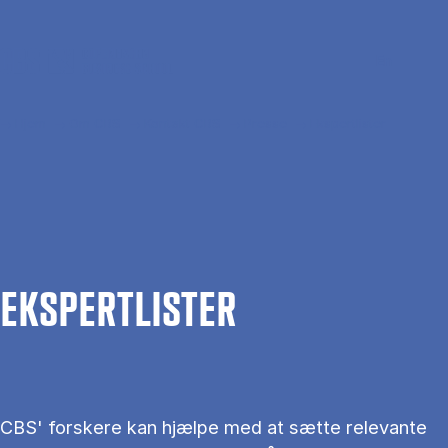
Gå til hovedindhold
Søg
Men
En
Hjem
Om CBS
Kontakt CBS
Presse
Ekspertlister
EKS­PERT­LIS­TER
CBS' forskere kan hjælpe med at sætte relevante