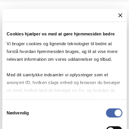
Geopolitik og international sikkerhed
Cookies hjælper os med at gøre hjemmesiden bedre
Geopolitik og businesssikkerhed
Vi bruger cookies og lignende teknologier til bedre at
forstå hvordan hjemmesiden bruges, og til at vise mere
relevant information om vores uddannelser og tilbud.
Stigende risiko for konflikt i Europa - hvordan
Med dit samtykke indsamler vi oplysninger som et
navigerer man som virksomhed?
anonymt ID, hvilken slags enhed og browser du besøger
os med, hvilket land du besøger os fra, og hvordan du
bruger hjemmesiden. Nogle data deles med
Konflikten i Mellemøsten
tredjepartsværktøjer, som vi bruger til statistik og
Samtykkevalg
Nødvendig
markedsføring. Du bestemmer selv - og kan altid trække
dit samtykke tilbage via knappen nederst til højre.
Geopolitiske udfordringer