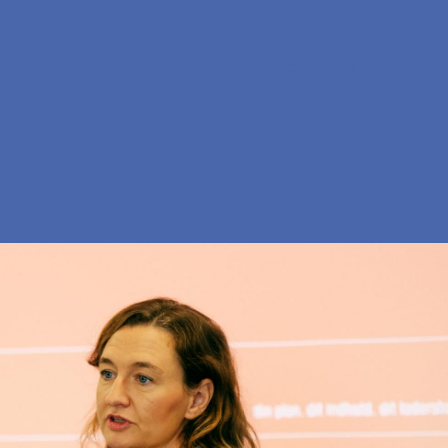
En
Søg
Menu