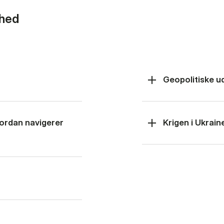
rhed
Geopolitiske u
hvordan navigerer
Krigen i Ukrain