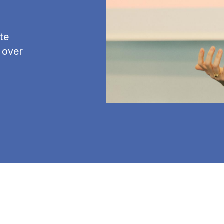
te
 over