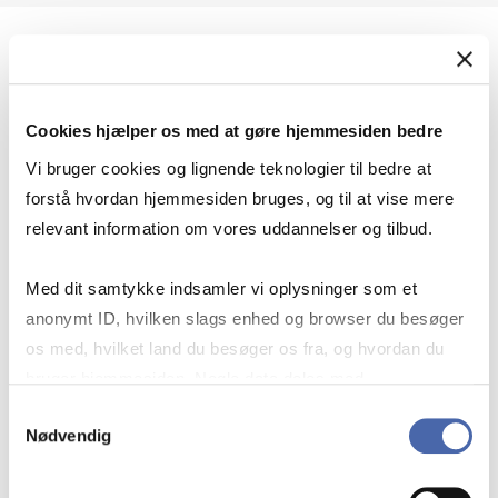
Geopolitik og international sikkerhed
Cookies hjælper os med at gøre hjemmesiden bedre
Geopolitik og businesssikkerhed
Vi bruger cookies og lignende teknologier til bedre at
forstå hvordan hjemmesiden bruges, og til at vise mere
relevant information om vores uddannelser og tilbud.
Stigende risiko for konflikt i Europa - hvordan
Med dit samtykke indsamler vi oplysninger som et
navigerer man som virksomhed?
anonymt ID, hvilken slags enhed og browser du besøger
os med, hvilket land du besøger os fra, og hvordan du
bruger hjemmesiden. Nogle data deles med
Konflikten i Mellemøsten
tredjepartsværktøjer, som vi bruger til statistik og
Samtykkevalg
Nødvendig
markedsføring. Du bestemmer selv - og kan altid trække
dit samtykke tilbage via knappen nederst til højre.
Geopolitiske udfordringer