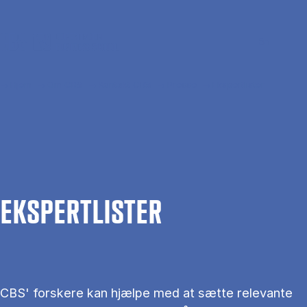
Gå til hovedindhold
Søg
Men
En
Hjem
Om CBS
Kontakt CBS
Presse
Ekspertlister
EKS­PERT­LIS­TER
CBS' forskere kan hjælpe med at sætte relevante