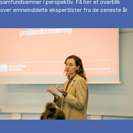
samfundsemner i perspektiv. Få her et overblik
over emneinddelte ekspertlister fra de seneste år.