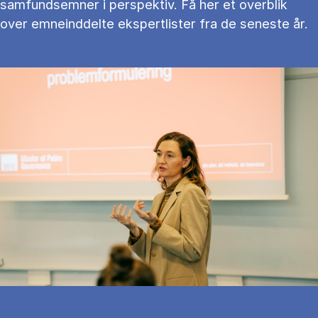
samfundsemner i perspektiv. Få her et overblik
over emneinddelte ekspertlister fra de seneste år.