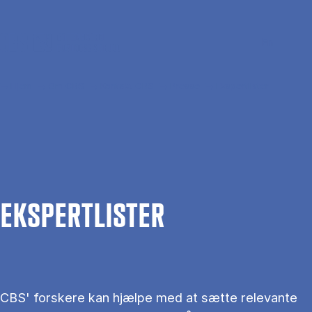
Gå til hovedindhold
Søg
Men
En
Hjem
Om CBS
Kontakt CBS
Presse
Ekspertlister
EKS­PERT­LIS­TER
CBS' forskere kan hjælpe med at sætte relevante