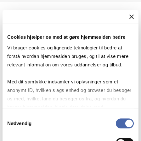
Geopolitik og international sikkerhed
Cookies hjælper os med at gøre hjemmesiden bedre
Geopolitik og businesssikkerhed
Vi bruger cookies og lignende teknologier til bedre at
forstå hvordan hjemmesiden bruges, og til at vise mere
relevant information om vores uddannelser og tilbud.
Stigende risiko for konflikt i Europa - hvordan
Med dit samtykke indsamler vi oplysninger som et
navigerer man som virksomhed?
anonymt ID, hvilken slags enhed og browser du besøger
os med, hvilket land du besøger os fra, og hvordan du
bruger hjemmesiden. Nogle data deles med
Konflikten i Mellemøsten
tredjepartsværktøjer, som vi bruger til statistik og
Samtykkevalg
Nødvendig
markedsføring. Du bestemmer selv - og kan altid trække
dit samtykke tilbage via knappen nederst til højre.
Geopolitiske udfordringer