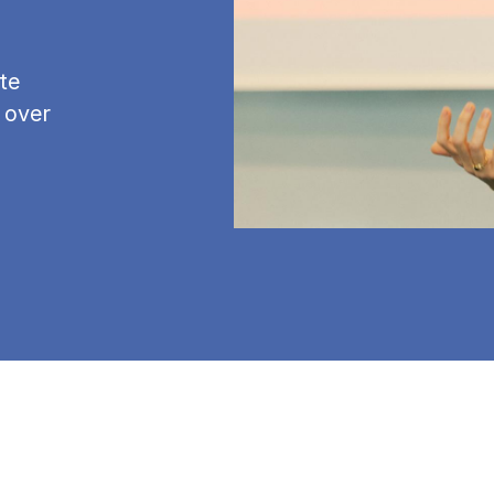
te
 over