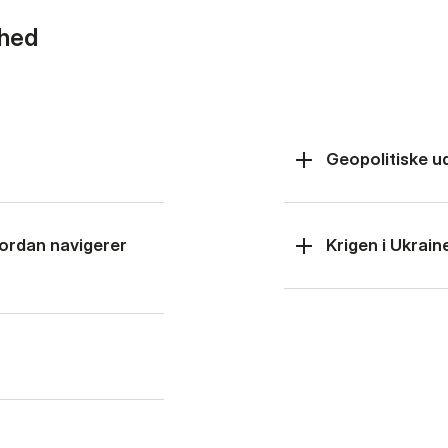
rhed
Geopolitiske u
hvordan navigerer
Krigen i Ukrain