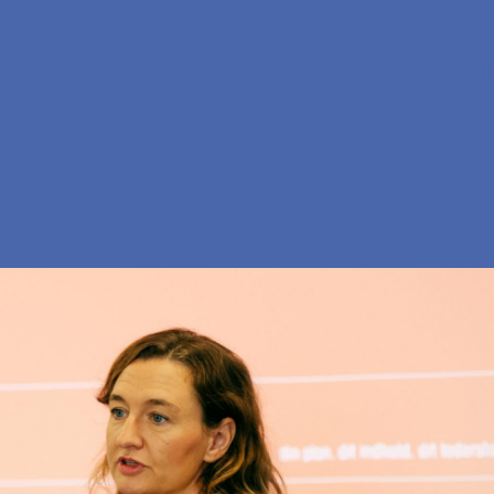
En
Søg
Menu