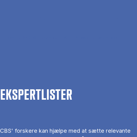
Gå til hovedindhold
Søg
Men
En
Hjem
Om CBS
Kontakt CBS
Presse
Ekspertlister
EKS­PERT­LIS­TER
CBS' forskere kan hjælpe med at sætte relevante