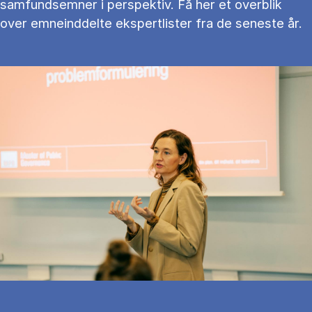
samfundsemner i perspektiv. Få her et overblik
over emneinddelte ekspertlister fra de seneste år.