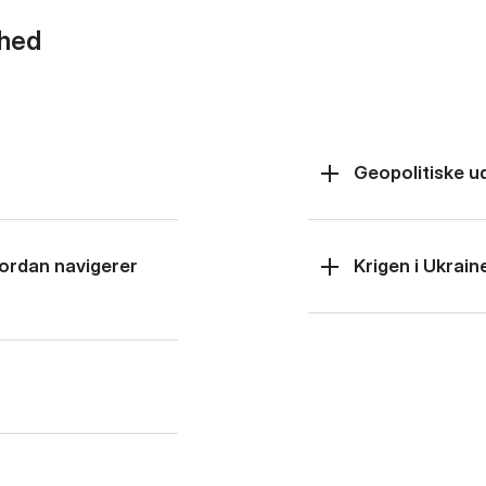
rhed
Geopolitiske u
hvordan navigerer
Krigen i Ukrain