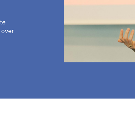
te
 over