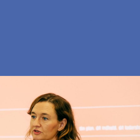
En
Søg
Menu