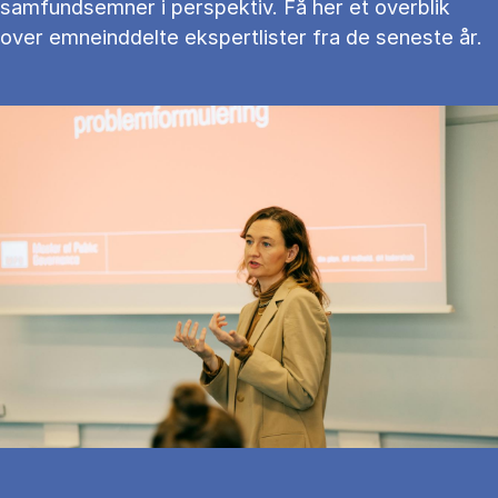
samfundsemner i perspektiv. Få her et overblik
over emneinddelte ekspertlister fra de seneste år.