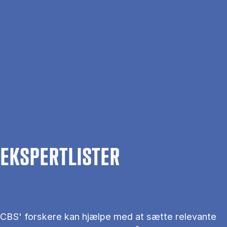
Gå til hovedindhold
Søg
Men
En
Hjem
Om CBS
Kontakt CBS
Presse
Ekspertlister
EKS­PERT­LIS­TER
CBS' forskere kan hjælpe med at sætte relevante