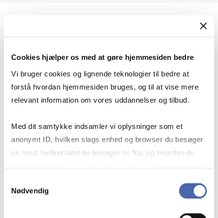
Geopolitik og international sikkerhed
Cookies hjælper os med at gøre hjemmesiden bedre
Geopolitik og businesssikkerhed
Vi bruger cookies og lignende teknologier til bedre at
forstå hvordan hjemmesiden bruges, og til at vise mere
relevant information om vores uddannelser og tilbud.
Stigende risiko for konflikt i Europa - hvordan
Med dit samtykke indsamler vi oplysninger som et
navigerer man som virksomhed?
anonymt ID, hvilken slags enhed og browser du besøger
os med, hvilket land du besøger os fra, og hvordan du
bruger hjemmesiden. Nogle data deles med
Konflikten i Mellemøsten
tredjepartsværktøjer, som vi bruger til statistik og
Samtykkevalg
Nødvendig
markedsføring. Du bestemmer selv - og kan altid trække
dit samtykke tilbage via knappen nederst til højre.
Geopolitiske udfordringer