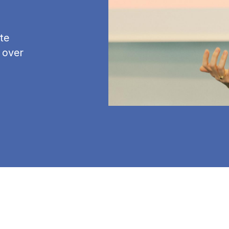
te
 over