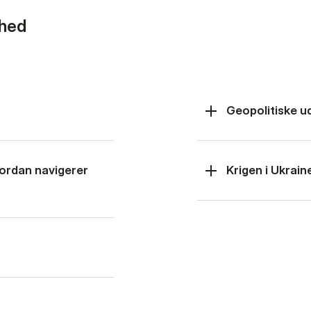
rhed
Geopolitiske u
hvordan navigerer
Krigen i Ukrain