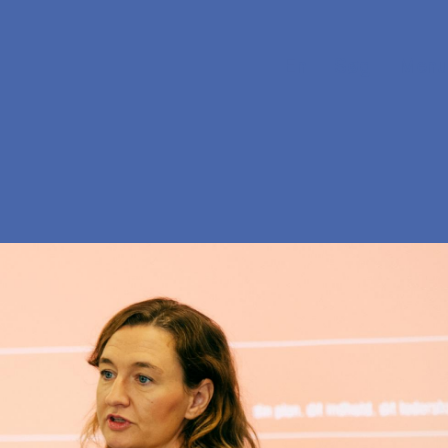
En
Søg
Menu