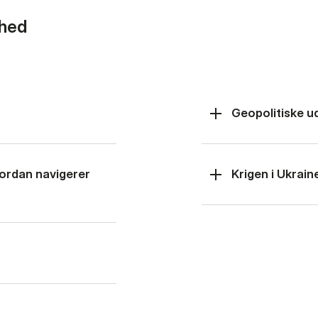
rhed
Geopolitiske u
hvordan navigerer
Krigen i Ukrain