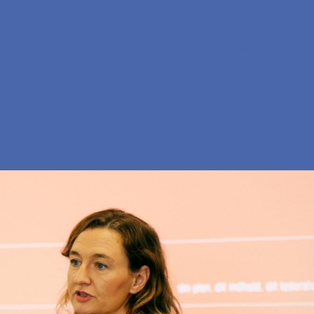
En
Søg
Menu