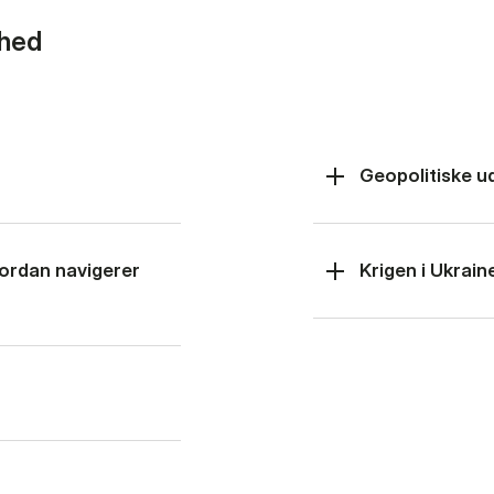
rhed
Geopolitiske u
hvordan navigerer
Krigen i Ukrain