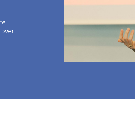
te
 over