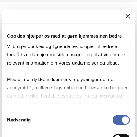
Geopolitik og international sikkerhed
Cookies hjælper os med at gøre hjemmesiden bedre
Geopolitik og businesssikkerhed
Vi bruger cookies og lignende teknologier til bedre at
forstå hvordan hjemmesiden bruges, og til at vise mere
relevant information om vores uddannelser og tilbud.
Stigende risiko for konflikt i Europa - hvordan
Med dit samtykke indsamler vi oplysninger som et
navigerer man som virksomhed?
anonymt ID, hvilken slags enhed og browser du besøger
os med, hvilket land du besøger os fra, og hvordan du
bruger hjemmesiden. Nogle data deles med
Konflikten i Mellemøsten
tredjepartsværktøjer, som vi bruger til statistik og
Samtykkevalg
Nødvendig
markedsføring. Du bestemmer selv - og kan altid trække
dit samtykke tilbage via knappen nederst til højre.
Geopolitiske udfordringer