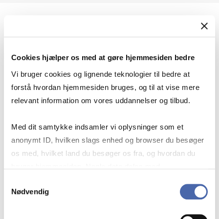
Geopolitik og international sikkerhed
Cookies hjælper os med at gøre hjemmesiden bedre
Geopolitik og businesssikkerhed
Vi bruger cookies og lignende teknologier til bedre at
forstå hvordan hjemmesiden bruges, og til at vise mere
relevant information om vores uddannelser og tilbud.
Stigende risiko for konflikt i Europa - hvordan
Med dit samtykke indsamler vi oplysninger som et
navigerer man som virksomhed?
anonymt ID, hvilken slags enhed og browser du besøger
os med, hvilket land du besøger os fra, og hvordan du
bruger hjemmesiden. Nogle data deles med
Konflikten i Mellemøsten
tredjepartsværktøjer, som vi bruger til statistik og
Samtykkevalg
Nødvendig
markedsføring. Du bestemmer selv - og kan altid trække
dit samtykke tilbage via knappen nederst til højre.
Geopolitiske udfordringer