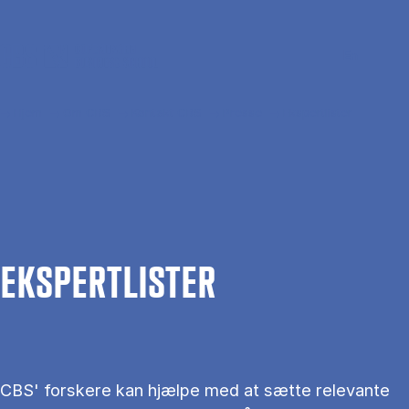
Gå til hovedindhold
Søg
Men
En
Hjem
Om CBS
Kontakt CBS
Presse
Ekspertlister
EKS­PERT­LIS­TER
CBS' forskere kan hjælpe med at sætte relevante