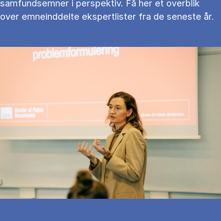
samfundsemner i perspektiv. Få her et overblik
over emneinddelte ekspertlister fra de seneste år.