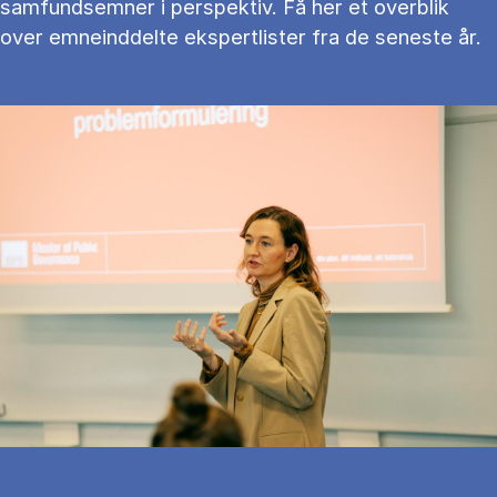
samfundsemner i perspektiv. Få her et overblik
over emneinddelte ekspertlister fra de seneste år.