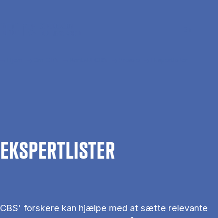
Gå til hovedindhold
Søg
Men
En
Hjem
Om CBS
Kontakt CBS
Presse
Ekspertlister
EKS­PERT­LIS­TER
CBS' forskere kan hjælpe med at sætte relevante