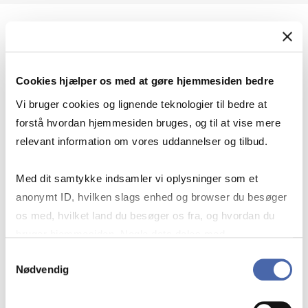
Geopolitik og international sikkerhed
Cookies hjælper os med at gøre hjemmesiden bedre
Geopolitik og businesssikkerhed
Vi bruger cookies og lignende teknologier til bedre at
forstå hvordan hjemmesiden bruges, og til at vise mere
relevant information om vores uddannelser og tilbud.
Stigende risiko for konflikt i Europa - hvordan
Med dit samtykke indsamler vi oplysninger som et
navigerer man som virksomhed?
anonymt ID, hvilken slags enhed og browser du besøger
os med, hvilket land du besøger os fra, og hvordan du
bruger hjemmesiden. Nogle data deles med
Konflikten i Mellemøsten
tredjepartsværktøjer, som vi bruger til statistik og
Samtykkevalg
Nødvendig
markedsføring. Du bestemmer selv - og kan altid trække
dit samtykke tilbage via knappen nederst til højre.
Geopolitiske udfordringer