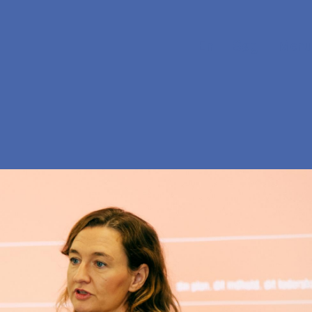
En
Søg
Menu