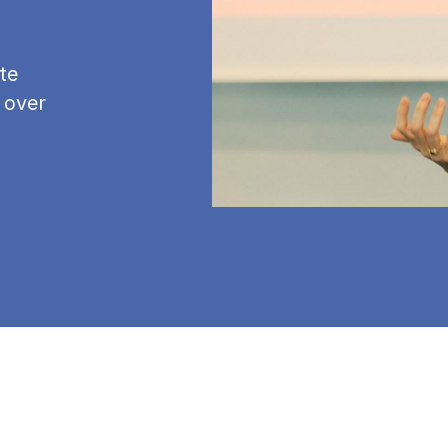
te
 over