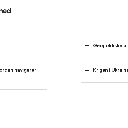
rhed
Geopolitiske u
hvordan navigerer
Krigen i Ukrain