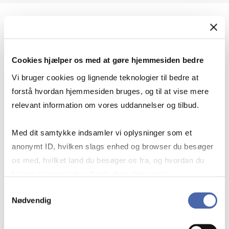
Geopolitik og international sikkerhed
Cookies hjælper os med at gøre hjemmesiden bedre
Geopolitik og businesssikkerhed
Vi bruger cookies og lignende teknologier til bedre at
forstå hvordan hjemmesiden bruges, og til at vise mere
relevant information om vores uddannelser og tilbud.
Stigende risiko for konflikt i Europa - hvordan
Med dit samtykke indsamler vi oplysninger som et
navigerer man som virksomhed?
anonymt ID, hvilken slags enhed og browser du besøger
os med, hvilket land du besøger os fra, og hvordan du
bruger hjemmesiden. Nogle data deles med
Konflikten i Mellemøsten
tredjepartsværktøjer, som vi bruger til statistik og
Samtykkevalg
Nødvendig
markedsføring. Du bestemmer selv - og kan altid trække
dit samtykke tilbage via knappen nederst til højre.
Geopolitiske udfordringer