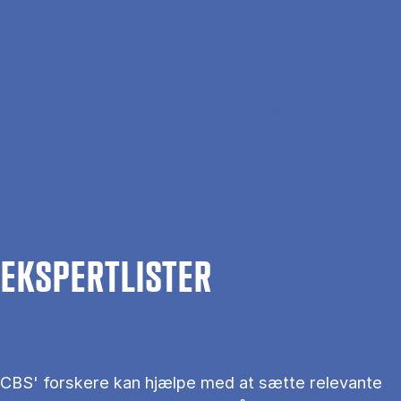
Gå til hovedindhold
Søg
Men
En
Hjem
Om CBS
Kontakt CBS
Presse
Ekspertlister
EKS­PERT­LIS­TER
CBS' forskere kan hjælpe med at sætte relevante