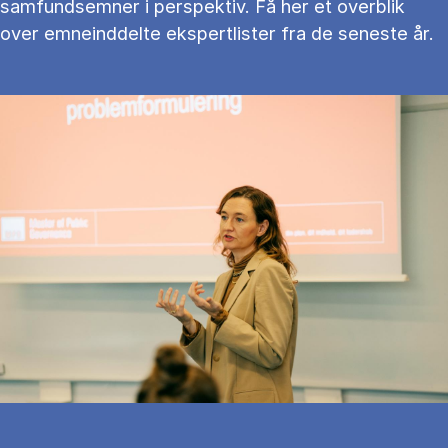
samfundsemner i perspektiv. Få her et overblik
over emneinddelte ekspertlister fra de seneste år.