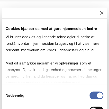
Geopolitik og international sikkerhed
Cookies hjælper os med at gøre hjemmesiden bedre
Geopolitik og businesssikkerhed
Vi bruger cookies og lignende teknologier til bedre at
forstå hvordan hjemmesiden bruges, og til at vise mere
relevant information om vores uddannelser og tilbud.
Stigende risiko for konflikt i Europa - hvordan
Med dit samtykke indsamler vi oplysninger som et
navigerer man som virksomhed?
anonymt ID, hvilken slags enhed og browser du besøger
os med, hvilket land du besøger os fra, og hvordan du
bruger hjemmesiden. Nogle data deles med
Konflikten i Mellemøsten
tredjepartsværktøjer, som vi bruger til statistik og
Samtykkevalg
Nødvendig
markedsføring. Du bestemmer selv - og kan altid trække
dit samtykke tilbage via knappen nederst til højre.
Geopolitiske udfordringer