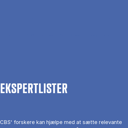
Gå til hovedindhold
Søg
Men
En
Hjem
Om CBS
Kontakt CBS
Presse
Ekspertlister
EKS­PERT­LIS­TER
CBS' forskere kan hjælpe med at sætte relevante