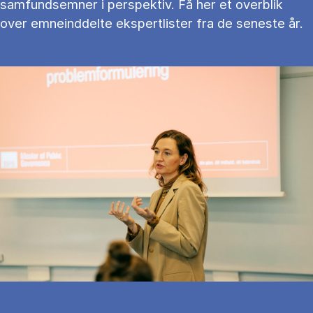
samfundsemner i perspektiv. Få her et overblik
over emneinddelte ekspertlister fra de seneste år.