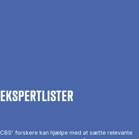
Gå til hovedindhold
Søg
Men
En
Hjem
Om CBS
Kontakt CBS
Presse
Ekspertlister
EKS­PERT­LIS­TER
CBS' forskere kan hjælpe med at sætte relevante