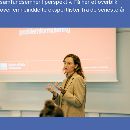
samfundsemner i perspektiv. Få her et overblik
over emneinddelte ekspertlister fra de seneste år.