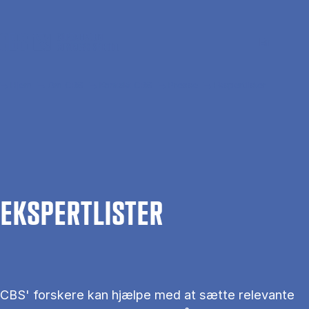
Gå til hovedindhold
Søg
Men
En
Hjem
Om CBS
Kontakt CBS
Presse
Ekspertlister
EKS­PERT­LIS­TER
CBS' forskere kan hjælpe med at sætte relevante