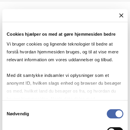
Geopolitik og international sikkerhed
Cookies hjælper os med at gøre hjemmesiden bedre
Geopolitik og businesssikkerhed
Vi bruger cookies og lignende teknologier til bedre at
forstå hvordan hjemmesiden bruges, og til at vise mere
relevant information om vores uddannelser og tilbud.
Stigende risiko for konflikt i Europa - hvordan
Med dit samtykke indsamler vi oplysninger som et
navigerer man som virksomhed?
anonymt ID, hvilken slags enhed og browser du besøger
os med, hvilket land du besøger os fra, og hvordan du
bruger hjemmesiden. Nogle data deles med
Konflikten i Mellemøsten
tredjepartsværktøjer, som vi bruger til statistik og
Samtykkevalg
Nødvendig
markedsføring. Du bestemmer selv - og kan altid trække
dit samtykke tilbage via knappen nederst til højre.
Geopolitiske udfordringer